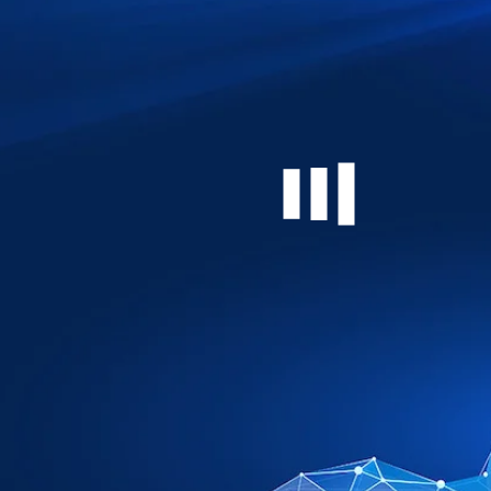
ПРОДУКТИ, ПРОПОЗИЦІЇ SAP
SAP S/4HANA
SAP Cloud ERP
SAP Cloud ERP Private
РІШЕННЯ ТА ПОСЛУГИ
Впровадження ERP
SAF-T UA для SAP
SAP S/4HANA Move
Consulting Support
ЕКОСИСТЕМА SAP