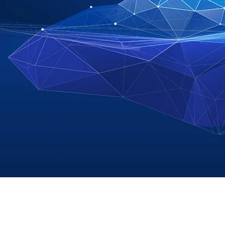
Reskill Program
De7 Students Program
SAP-консультант
Вакансії
КОНТАКТИ
+380 (96) 251 81 61
info@de7partner.com.ua
Політика конфіденційності
© De7 Partner 2026